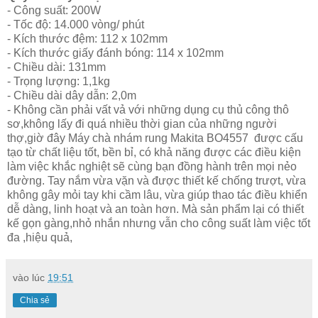
- Công suất: 200W
- Tốc độ: 14.000 vòng/ phút
- Kích thước đệm: 112 x 102mm
- Kích thước giấy đánh bóng: 114 x 102mm
- Chiều dài: 131mm
- Trọng lượng: 1,1kg
- Chiều dài dây dẫn: 2,0m
- Không cần phải vất vả với những dụng cụ thủ công thô
sơ,không lấy đi quá nhiều thời gian của những người
thợ,giờ đây Máy chà nhám rung Makita BO4557 được cấu
tạo từ chất liệu tốt, bền bỉ, có khả năng được các điều kiện
làm việc khắc nghiệt sẽ cùng bạn đồng hành trên mọi nẻo
đường. Tay nắm vừa vặn và được thiết kế chống trượt, vừa
không gây mỏi tay khi cầm lâu, vừa giúp thao tác điều khiển
dễ dàng, linh hoạt và an toàn hơn. Mà sản phẩm lại có thiết
kế gọn gàng,nhỏ nhắn nhưng vẫn cho công suất làm việc tốt
đa ,hiệu quả,
vào lúc
19:51
Chia sẻ